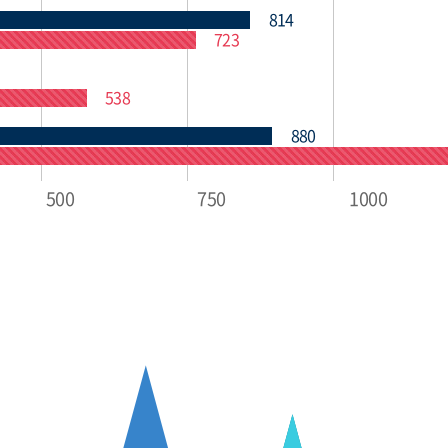
814
723
538
880
500
750
1000