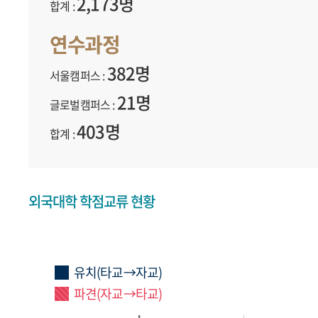
2,173명
합계 :
연수과정
382명
서울캠퍼스 :
21명
글로벌캠퍼스 :
403명
합계 :
외국대학 학점교류 현황
유치(타교→자교)
파견(자교→타교)