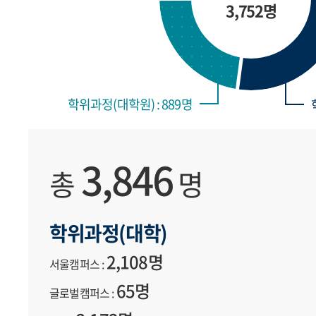
3,752명
학위과정(대학원) : 889명
3,846
총
명
학위과정(대학)
2,108명
서울캠퍼스 :
65명
글로벌캠퍼스 :