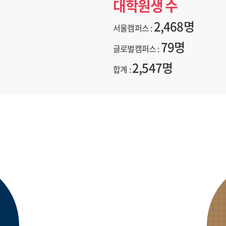
대학원생 수
2,468명
서울캠퍼스 :
79명
글로벌캠퍼스 :
2,547명
합계 :