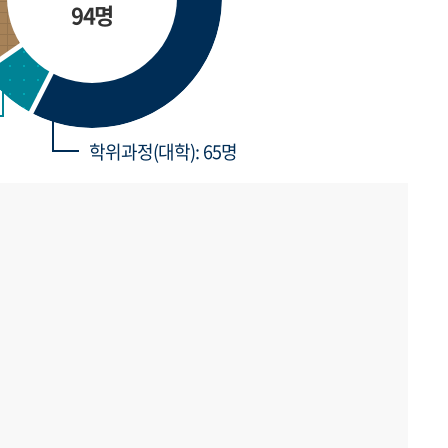
94명
학위과정(대학): 65명