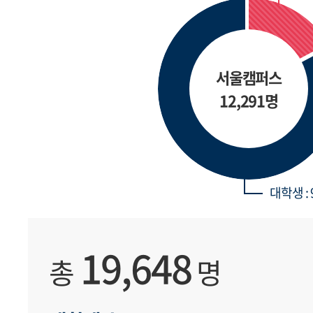
서울캠퍼스
12,291명
대학생 : 
19,648
총
명