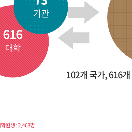
기관
616
대학
102개 국가, 616개 
학원생 : 2,468명