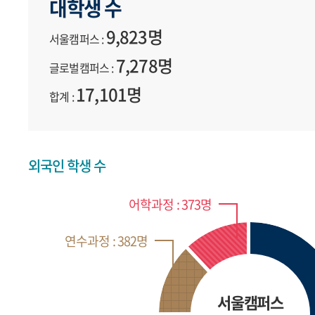
대학생 수
9,823명
서울캠퍼스 :
7,278명
글로벌캠퍼스 :
17,101명
합계 :
외국인 학생 수
어학과정 : 373명
연수과정 : 382명
서울캠퍼스