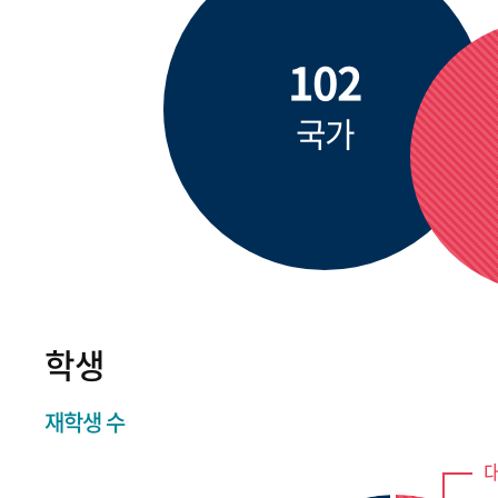
102
국가
학생
재학생 수
대