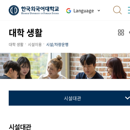
Language
대학 생활
대학 생활
시설이용
시설/차량운행
시설대관
시설대관
캠퍼스교통안내
시설대관