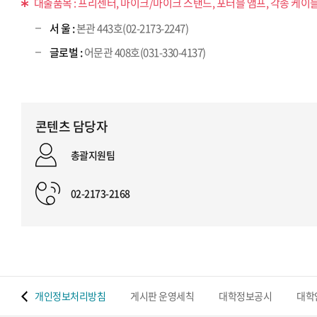
대출품목 : 프리젠터, 마이크/마이크 스탠드, 포터블 앰프, 각종 케이블
서 울 :
본관 443호(02-2173-2247)
글로벌 :
어문관 408호(031-330-4137)
콘텐츠 담당자
총괄지원팀
02-2173-2168
 맵
개인정보처리방침
게시판 운영세칙
대학정보공시
대학