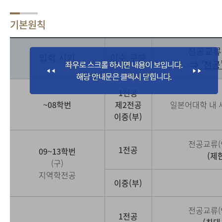
기본원칙
전공교류
입학 시기
이수 구분
⇒
‘전공
1전공
~08학번
제2전공
일본어대학 내 
이중(부)
전공교류(
1전공
09~13학번
(제
(구)
지역학전공
이중(부)
전공교류(
1전공