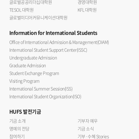
글로벌공공리더십대학원
경영대학원
TESOL 대학원
KFL 대학원
글로벌미디어커뮤니케이션대학원
Information
for International Students
Office of International Admission & Management(OIAM)
International Student Support Center(ISSC)
Undergraduate Admission
Graduate Admission
Student Exchange Program
Visiting Program
International Summer Session(ISS)
International Student Organization(ISO)
HUFS
발전기금
기금 소개
기부자 예우
명예의 전당
기금 소식
참여하기
기부·수혜 Stories