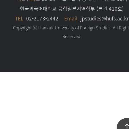
한국외국어대학교 융합일본지역학부 (본관 410호)
TEL.
02-2173-2442
Email.
jpstudies@hufs.ac.kr
Copyright ⓒ Hankuk University of Foreign Studies. All Righ
Reserved.