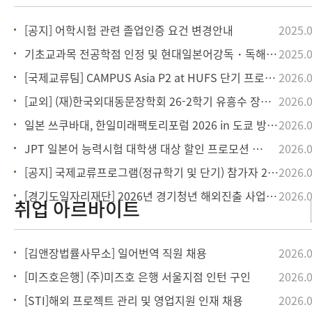
[공지] 어학시험 관련 졸업인증 요건 변경안내
2025.0
기초교과목 전공학점 인정 및 현대일본어강독・독해 재수강 관련 공지
2025.0
[국제교류팀] CAMPUS Asia P2 at HUFS 단기 프로그램 참가자 모집
2026.0
[교외] (재)한국외대동문장학회 26-2학기 유흥수 장학금(융합일본지역학부 재학생 대상)
2026.0
일본 쓰쿠바대, 한일미래팩토리포럼 2026 in 도쿄 방일 초청 한국 대학생 모집 안내
2026.0
JPT 일본어 능력시험 대학생 대상 할인 프로모션 안내
2026.0
[공지] 국제교류프로그램(정규학기 및 단기) 참가자 2026학년도 2회차 학점인정 절차 안
2026.0
[경기도일자리재단] 2026년 경기청년 해외진출 사업 - 일본 해외취업 참여자 3기 모집
2026.0
[김앤장법률사무소] 일어번역 직원 채용
2026.0
[미즈호은행] (주)미즈호 은행 서울지점 인턴 구인
2026.0
[STI]해외 프로젝트 관리 및 영업지원 인재 채용
2026.0