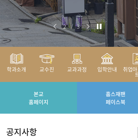
2
/
3
학과소개
교수진
교과과정
입학안내
취업아
본교
훕스재팬
홈페이지
페이스북