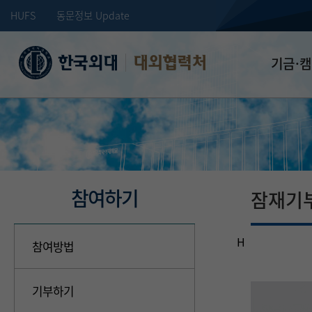
HUFS
동문정보 Update
대외협력처
기금·
학교발전기
장학기금
선배드림 장
참여하기
잠재기
H
참여방법
기부하기