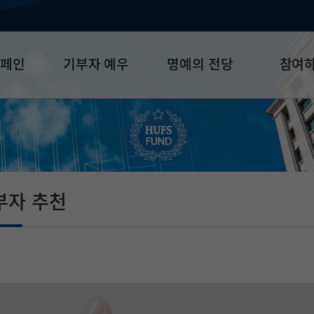
캠페인
기부자 예우
명예의 전당
참여
금
예우 프로그램
HUFS Honor
참여방법
세제 혜택
Diamond Club
기부하기
학금
Platinum Club
잠재기부자 
졸업동문 정
부자 추천
업데이트