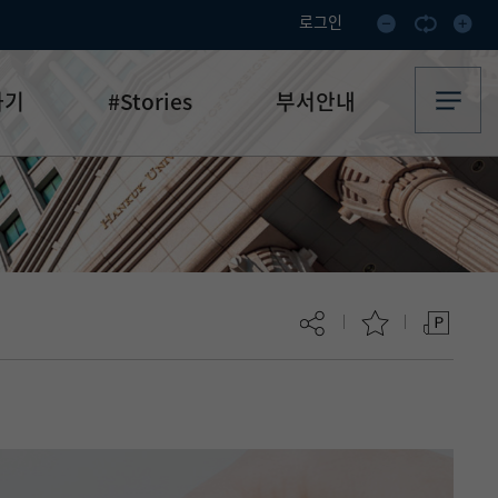
로그인
하기
#Stories
부서안내
기부·수혜스토리
업무안내
기금소식
오시는 길
추천
이달의 기부자
보
현재 페이지를 즐겨찾는 메뉴로
등록하시겠습니까?