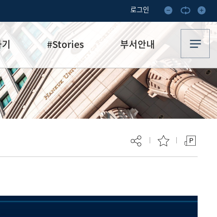
로그인
하기
#Stories
부서안내
기부·수혜스토리
업무안내
기금소식
오시는 길
추천
이달의 기부자
보
현재 페이지를 즐겨찾는 메뉴로
등록하시겠습니까?