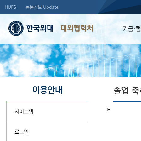
HUFS
동문정보 Update
대외협력처
기금·
학교발전기
장학기금
선배드림 장
이용안내
졸업 
H
사이트맵
로그인