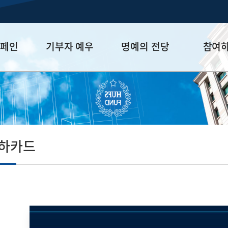
캠페인
기부자 예우
명예의 전당
참여
금
예우 프로그램
HUFS Honor
참여방법
세제 혜택
Diamond Club
기부하기
학금
Platinum Club
잠재기부자 
졸업동문 정
축하카드
업데이트