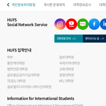
 맵
개인정보처리방침
게시판 운영세칙
대학정보공시
대학
HUFS
Social Network Service
전화번호 안내
찾아오시는 길
HUFS
입학안내
학부
일반대학원
통번역대학원
국제지역대학원
법학전문대학원
교육대학원
글로벌공공리더십대학원
경영대학원
TESOL 대학원
KFL 대학원
글로벌미디어커뮤니케이션대학원
Information
for International Students
Office of International Admission & Management(OIAM)