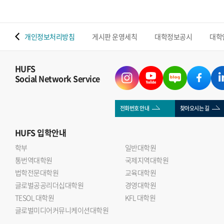
 맵
개인정보처리방침
게시판 운영세칙
대학정보공시
대학
HUFS
Social Network Service
전화번호 안내
찾아오시는 길
HUFS
입학안내
학부
일반대학원
통번역대학원
국제지역대학원
법학전문대학원
교육대학원
글로벌공공리더십대학원
경영대학원
TESOL 대학원
KFL 대학원
글로벌미디어커뮤니케이션대학원