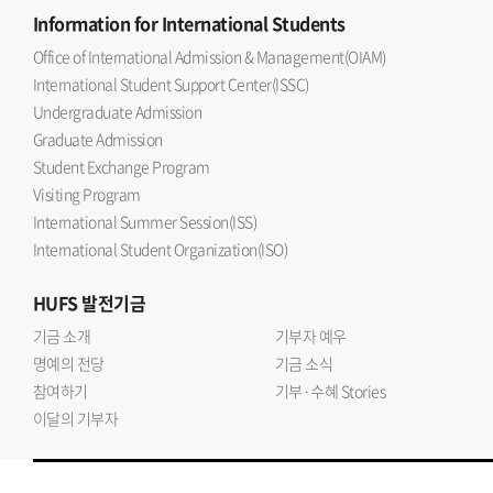
Information
for International Students
Office of International Admission & Management(OIAM)
International Student Support Center(ISSC)
Undergraduate Admission
Graduate Admission
Student Exchange Program
Visiting Program
International Summer Session(ISS)
International Student Organization(ISO)
HUFS
발전기금
기금 소개
기부자 예우
명예의 전당
기금 소식
참여하기
기부·수혜 Stories
이달의 기부자