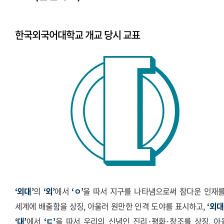
시그니처
Stationery Items
한국외국어대학교 개교 당시 교표
상징
전용서체
PPT템플릿
캐릭터
‘외대’
의
‘외’
에서
‘ㅇ’
을 따서 지구를 나타냄으로써 참다운 인재를
세계에 배출함을 상징, 아울러 원만한 인격 도야를 표시하고,
‘외대
‘대’
에서
‘ㄷ’
을 따서 우리의 신념인 진리·평화·창조를 상징, 아