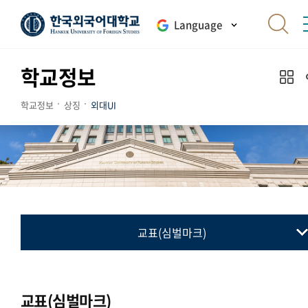
Language
학교정보
학교정보
상징
외대UI
교표(심벌마크)
교표(심벌마크)
컬러시스템
교표(심벌마크)
로고타입